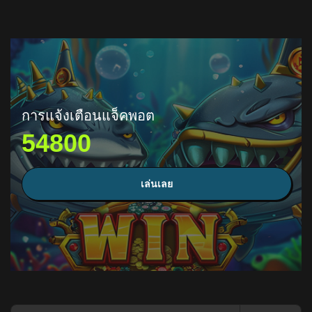
การแจ้งเตือนแจ็คพอต
54800
เล่นเลย