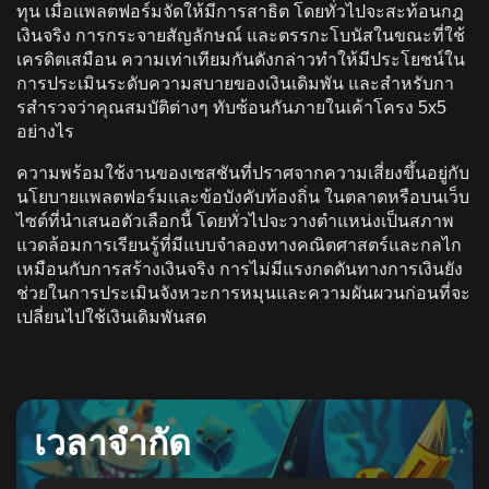
ทุน เมื่อแพลตฟอร์มจัดให้มีการสาธิต โดยทั่วไปจะสะท้อนกฎ
เงินจริง การกระจายสัญลักษณ์ และตรรกะโบนัสในขณะที่ใช้
เครดิตเสมือน ความเท่าเทียมกันดังกล่าวทําให้มีประโยชน์ใน
การประเมินระดับความสบายของเงินเดิมพัน และสําหรับกา
รสํารวจว่าคุณสมบัติต่างๆ ทับซ้อนกันภายในเค้าโครง 5x5
อย่างไร
ความพร้อมใช้งานของเซสชันที่ปราศจากความเสี่ยงขึ้นอยู่กับ
นโยบายแพลตฟอร์มและข้อบังคับท้องถิ่น ในตลาดหรือบนเว็บ
ไซต์ที่นําเสนอตัวเลือกนี้ โดยทั่วไปจะวางตําแหน่งเป็นสภาพ
แวดล้อมการเรียนรู้ที่มีแบบจําลองทางคณิตศาสตร์และกลไก
เหมือนกับการสร้างเงินจริง การไม่มีแรงกดดันทางการเงินยัง
ช่วยในการประเมินจังหวะการหมุนและความผันผวนก่อนที่จะ
เปลี่ยนไปใช้เงินเดิมพันสด
เวลาจํากัด