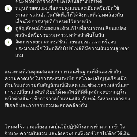
ชนะทั่วทั้งตารางภายใต้โครงสร้างบรรทัด
หมุนด้วยตนเองเพื่อควบคุมแบบละเอียดหรือเปิดใช้
งานการเล่นอัตโนมัติเพื่อให้ได้จังหวะที่สอดคล้องกับ
เงื่อนไขการหยุดที่กําหนดไว้ล่วงหน้า
ดูสัญลักษณ์เงินสดและตัวแก้ไขที่สามารถเปลี่ยนแปลง
ผลลัพธ์หรือรวบรวมค่าระหว่างลําดับโบนัส
จัดการระยะเวลาเซสชันด้วยขอบเขตเวลาหรืองบ
ประมาณเพื่อให้พอดีกับโปรไฟล์ที่มีความผันผวนสูงของ
เกม
แนวทางที่สมดุลผสมผสานการเล่นพื้นฐานที่มั่นคงเข้ากับ
ความคาดหวังในการสะสมระเบิด กลไกจะเจริญรุ่งเรืองเมื่อ
ตัวปรับแต่งรวมกับสัญลักษณ์เงินสด และช่วงเวลาเหล่านั้นสา
มารถเปลี่ยนลําดับที่เงียบได้ ผลลัพธ์ที่ดีที่สุดมักจะปรากฏใน
หน้าต่างสั้น ๆ ซึ่งการวางตําแหน่งสัญลักษณ์ จังหวะเวลาของ
ฟีเจอร์ และการรวบรวมจะสอดคล้องกัน
โหมดไร้ความเสี่ยงอาจเป็นวิธีปฏิบัติในการทําความเข้าใจ
จังหวะ ความผันผวน และจังหวะของฟีเจอร์โดยไม่ต้องใช้เงิน