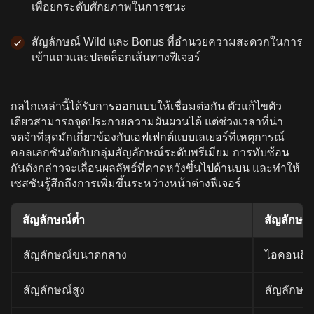
เพื่อยกระดับศักยภาพในการชนะ
สัญลักษณ์ Wild และ Bonus ที่อํานวยความสะดวกในการ
เข้าแถวและปลดล็อกเส้นทางฟีเจอร์
กลไกเหล่านี้ได้รับการออกแบบให้เชื่อมต่อกัน ตัวแก้ไขตัว
เดียวสามารถจุดประกายความผันผวนได้ แต่ช่วงเวลาที่น่า
จดจําที่สุดมักเกี่ยวข้องกับเอฟเฟกต์แบบเลเยอร์ที่เหตุการณ์
คอลเลกชันตัดกับกลุ่มสัญลักษณ์ระดับพรีเมียม การทับซ้อน
กันดังกล่าวจะเลื่อนผลลัพธ์ที่คาดหวังขึ้นไปด้านบน และทําให้
เซสชันรู้สึกถึงการเพิ่มขึ้นระหว่างหน้าต่างฟีเจอร์
สัญลักษณ์ต่ํา
สัญลักษณ์
สัญลักษณ์ขนาดกลาง
ไอคอนธีมซ
สัญลักษณ์สูง
สัญลักษณ์พ