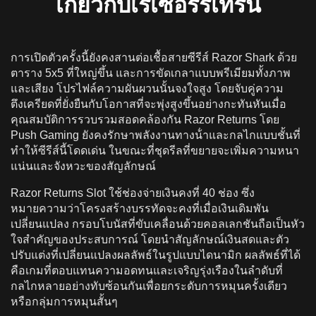
เกี่ยวกับเรเซอร์รีเทิร์น
ประเทศไทย
การฝากเงิน การชําระเงิน และการเล่นอย่างมีความ
รับผิดชอบในประเทศไทย
การเปิดตัวครั้งนี้ยังคงสานต่อเชื้อสายซีรีส์ Razor Shark ด้วย
มีดโกนรุ่นมือถือส่งคืน
ตาราง 5x5 ที่ใหญ่ขึ้น และการขัดเกลาแบบพรีเมียมทั้งภาพ
และเสียง โปรไฟล์ความผันผวนนั้นจงใจสูง โดยจับคู่ความ
ตึงเครียดที่ยั่งยืนกับโอกาสที่จะพุ่งสูงขึ้นอย่างกะทันหันเมื่อ
คุณสมบัติการรวบรวมสอดคล้องกัน Razor Returns โดย
Push Gaming ยังคงรักษาพลังงานทางน้ําและกลไกแบบชั้นที่
ทําให้ซีรีส์นี้โดดเด่น ในขณะที่ชุดรีลที่ขยายจะเพิ่มความหนา
แน่นและจังหวะของสัญลักษณ์
Razor Returns Slot ใช้ช่องจ่ายเงินคงที่ 40 ช่อง ซึ่ง
หมายความว่าโครงสร้างบรรทัดจะคงที่เมื่อเงินเดิมพัน
เปลี่ยนแปลง กรอบโบนัสที่ขับเคลื่อนด้วยคอลเลกชันถือเป็นหัว
ใจสําคัญของประสบการณ์ โดยนําสัญลักษณ์เงินสดและตัว
ปรับแต่งที่เปลี่ยนแปลงผลลัพธ์ในรูปแบบไดนามิก ผลลัพธ์ที่ได้
คือเกมที่ตอบแทนความอดทนและเจริญรุ่งเรืองในลําดับที่
กลไกหลายอย่างทับซ้อนกันเพื่อยกระดับการหมุนครั้งเดียว
หรือกลุ่มการหมุนสั้นๆ