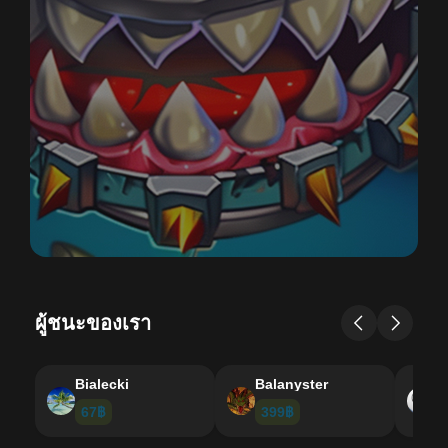
ผู้ชนะของเรา
Bialecki
Balanyster
U
67฿
399฿