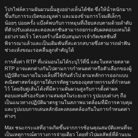
โปรไฟล์ความผันผวนนั้นสูงอย่างเห็นได้ชัด ซึ่งให้น้ําหนักมาก
ขึ้นกับการระเบิดของมูลค่า และมองข้ามการโจมตีเล็กๆ
น้อยๆ บ่อยครั้ง แบ๊งค์พบกับการหมุนที่เงียบสงบตามด้วยลําดับ
ที่ตัวปรับแต่งและคอลเลกชันสามารถยกระดับผลตอบแทนได้
อย่างรวดเร็ว โครงสร้างนี้สนับสนุนการจํากัดเซสชันที่
พิจารณาแล้วและเป็นเดิมพันที่สะดวกสบายซึ่งสามารถฝ่าฟัน
ช่วงแห้งขณะรอคลื่นลูกสําคัญได้
การตั้งค่า RTP ที่แน่นอนไม่ได้ระบุไว้ที่นี่ และในหลายตลาด
RTP อาจแตกต่างกันไปตามการกําหนดค่าหรือตัวเลือกของผู้
ปฏิบัติงานภายในวงเล็บที่ใช้กันทั่วไป ตามหลักการออกแบบ
คณิตศาสตร์อยู่ภายใต้บรรทัดฐานของอุตสาหกรรมที่กําหนด
ไว้ โดยจับคู่เส้นโค้งที่มีความผันผวนสูงกับการตั้งค่าผล
ตอบแทนที่รองรับความสมดุลในระยะยาว รูปแบบต่างๆ ถือ
เป็นแนวทางปฏิบัติมาตรฐานในสภาพแวดล้อมที่มีการควบคุม
และรูปแบบการเล่นหลักยังคงสอดคล้องกันในการกําหนดค่า
ต่างๆ
Max ชนะกระแสที่อาจเกิดขึ้นจากการซ้อนคุณสมบัติแทนที่จะ
เป็นเหตุการณ์ตารางการจ่ายเดียว โดยทั่วไปผลลัพธ์ที่ด้านบน