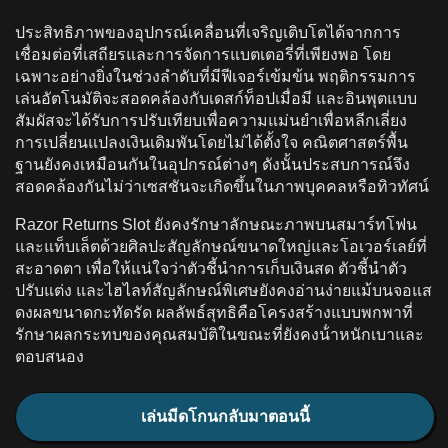
ประสิทธิภาพของอุปกรณ์เคลื่อนที่เจริญเติบโตได้จากการ
เชื่อมต่อที่เสถียรและการจัดการแบตเตอรี่ที่เพียงพอ โดย
เฉพาะอย่างยิ่งในช่วงลําดับที่มีฟีเจอร์เข้มข้น พฤติกรรมการ
เล่นอัตโนมัติจะสอดคล้องกับเดสก์ท็อปเมื่อมี และอินพุตแบบ
สัมผัสจะได้รับการปรับเทียบเพื่อความแม่นยําเพื่อหลีกเลี่ยง
การเปลี่ยนแปลงเงินเดิมพันโดยไม่ได้ตั้งใจ คณิตศาสตร์พื้น
ฐานยังคงเหมือนกันในอุปกรณ์ต่างๆ ดังนั้นประสบการณ์จึง
สอดคล้องกันไม่ว่าเซสชันจะเกิดขึ้นในภาพบุคคลหรือทิวทัศน์
Razor Returns Slot ยังคงรักษาลักษณะภาพบนสมาร์ทโฟน
และแท็บเล็ตด้วยศิลปะสัญลักษณ์ขนาดใหญ่และโอเวอร์เลย์ที่
สะอาดตา เพื่อให้แน่ใจว่าตัวชี้นําการเก็บเงินสด ตัวชี้นําตัว
ปรับแต่ง และไฮไลท์สัญลักษณ์พิเศษยังคงอ่านง่ายแม้บนจอแส
ดงผลขนาดกะทัดรัด ผลลัพธ์สุทธิคือโครงสร้างแบบพกพาที่
รักษาผลกระทบของคุณสมบัติในขณะที่ยังคงน้ําหนักเบาและ
ตอบสนอง
เล่นมีดโกนกลับมาตอนนี้